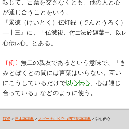
転じて、言葉を交さなくとも、他の人と心
が通じ合うことをいう。
『景徳（けいとく）伝灯録（でんとうろく）
―十三』に、「仏滅後、付
法於迦葉
、以
二
一
レ
心伝
心」とある。
レ
〔例〕
無二の親友であるという意味で、「き
みとぼくとの間には言葉はいらない。互い
にこうしているだけで
以心伝心
、心は通じ
合っている」などのように使う。
TOP
>
日本語辞典
>
スピーチに役立つ四字熟語辞典
> 以心伝心