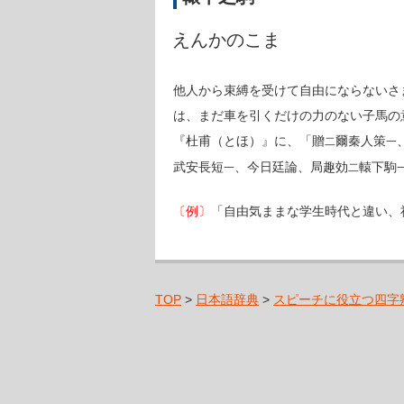
えんかのこま
他人から束縛を受けて自由にならないさ
は、まだ車を引くだけの力のない子馬の
『杜甫（とほ）』に、「贈
爾秦人策
二
一
武安長短
、今日廷論、局趣効
轅下駒
一
二
〔例〕
「自由気ままな学生時代と違い、
TOP
>
日本語辞典
>
スピーチに役立つ四字