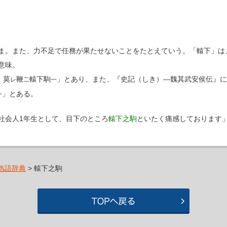
ま。また、力不足で任務が果たせないことをたとえていう。「轅下」は
意味。
、莫
鞭
轅下駒
」とあり、また、『史記（しき）―魏其武安侯伝』に
レ
二
一
」とある。
一
社会人1年生として、目下のところ
轅下之駒
といたく痛感しております
熟語辞典
> 轅下之駒