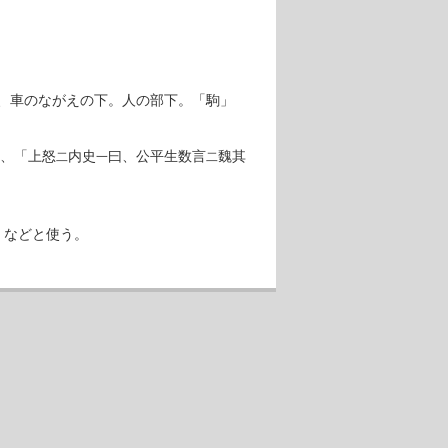
、車のながえの下。人の部下。「駒」
、「上怒
内史
曰、公平生数言
魏其
二
一
二
」などと使う。