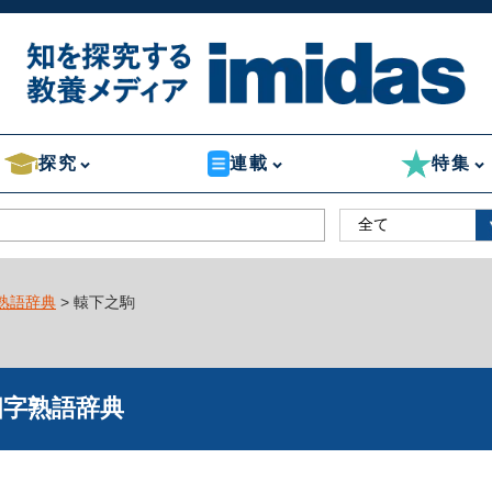
探究
連載
特集
熟語辞典
> 轅下之駒
四字熟語辞典