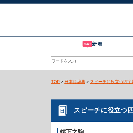
新着
TOP
>
日本語辞典
>
スピーチに役立つ四字
スピーチに役立つ
轅下之駒