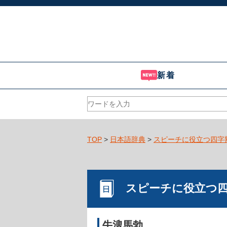
新着
TOP
>
日本語辞典
>
スピーチに役立つ四字
スピーチに役立つ
牛溲馬勃