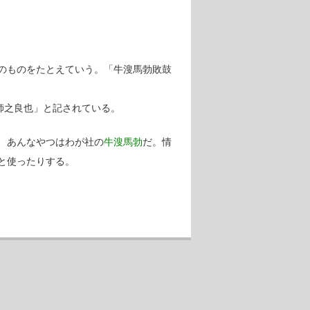
のものをたとえていう。「牛溲馬勃敗鼓
師之良也」と記されている。
、あんなやつはわが社の
牛溲馬勃
だ。情
と使ったりする。