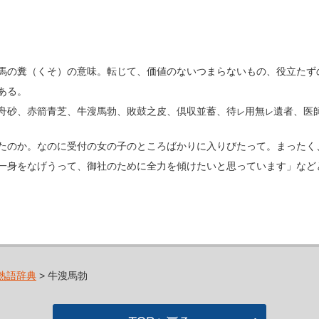
馬の糞（くそ）の意味。転じて、価値のないつまらないもの、役立たず
ある。
舟砂、赤箭青芝、牛溲馬勃、敗鼓之皮、倶収並蓄、待
用無
遺者、医
レ
レ
たのか。なのに受付の女の子のところばかりに入りびたって。まったく
一身をなげうって、御社のために全力を傾けたいと思っています」など
熟語辞典
> 牛溲馬勃