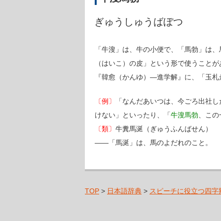
ぎゅうしゅうばぼつ
「牛溲」は、牛の小便で、「馬勃」は、
（はいこ）の皮」という形で使うことが
『韓愈（かんゆ）―進学解』に、「玉札
〔例〕
「なんだあいつは、今ごろ出社し
けない」といったり、「
牛溲馬勃
、この
〔類〕
牛糞馬涎（ぎゅうふんばせん）
――「馬涎」は、馬のよだれのこと。
TOP
>
日本語辞典
>
スピーチに役立つ四字