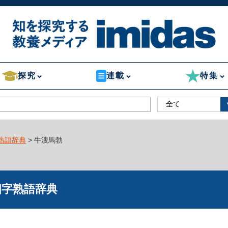
探究
連載
特集
熟語辞典
> 牛溲馬勃
四字熟語辞典