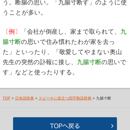
う。断腸の思い。「九腸寸断す」のように使
うことが多い。
〔例〕
「会社が倒産し、家まで取られて、
九
腸寸断
の思いで住み慣れたわが家を去っ
た」といったり、「敬愛してやまない奥山
先生の突然の訃報に接し、
九腸寸断
の思いで
す」などと使ったりする。
TOP
>
日本語辞典
>
スピーチに役立つ四字熟語辞典
> 九腸寸断