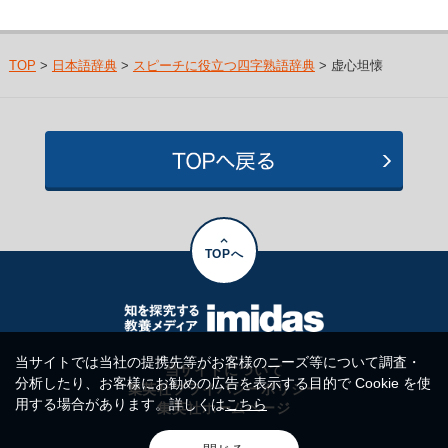
TOP
>
日本語辞典
>
スピーチに役立つ四字熟語辞典
> 虚心坦懐
TOPへ
当サイトでは当社の提携先等がお客様のニーズ等について調査・
当サイトについて
分析したり、お客様にお勧めの広告を表示する目的で Cookie を使
集英社プライバシーポリシー
用する場合があります。詳しくは
こちら
集英社ホームページ