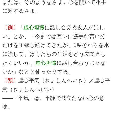
または、そのようなさま。心を開いて相手
に対するさま。
〔例〕
「
虚心坦懐
に話し合える友人がほし
い」とか、「今までは互いに勝手な言い分
だけを主張し続けてきたが、1度それらを水
に流して、ぼくたちの生活をどう立て直し
たらいいか、
虚心坦懐
に話し合おうじゃな
いか」などと使ったりする。
〔類〕
虚心平気（きょしんへいき）／虚心平
意（きょしんへいい）
――「平気」は、平静で波立たない心の意
味。