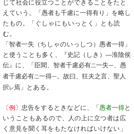
じて社会に役立つことができることをたと
えていう。「愚者も千慮に一得有り」を略し
たもの。「ぐしゃにもいっとく」とも読
む。
「智者一失（ちしゃのいっしつ）愚者一得」
と使うことも多く、『史記（しき）―淮陰侯
伝』に、「臣聞、智者千慮必有
一失
、愚
二
一
者千慮必有
一得
。故曰、狂夫之言、聖人
二
一
択
焉」とある。
レ
〔例〕
忠告をするときなどに、「
愚者一得
と
いうこともあるので、人の上に立つ者は広
く意見を聞く耳をもたなければいけない」