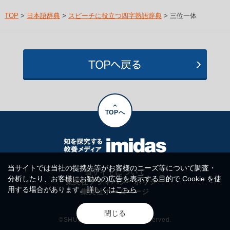
TOP
>
日本語辞典
>
スピーチに役立つ四字熟語辞典
> 三位一体
TOPへ
当サイトでは当社の提携先等がお客様のニーズ等について調査・
当サイトについて
分析したり、お客様にお勧めの広告を表示する目的で Cookie を使
集英社プライバシーポリシー
用する場合があります。詳しくは
こちら
集英社ホームページ
閉じる
©SHUEISHA Inc. All rights reserved.