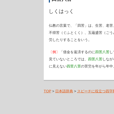
しくはっく
仏教の言葉で、「四苦」は、生苦、老苦
不得苦（ぐふとくく）、五蘊盛苦（ごう
労したりすることをいう。
〔例〕
「借金を返済するのに
四苦八苦
し
見ていないところでは、
四苦八苦
しなが
に見えない
四苦八苦
の苦労を年がら年中
TOP
>
日本語辞典
>
スピーチに役立つ四字