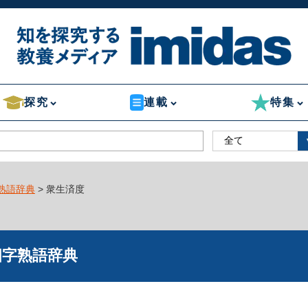
探究
連載
特集
熟語辞典
> 衆生済度
四字熟語辞典