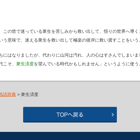
、この世で迷っている衆生を苦しみから救い出して、悟りの世界へ導く
いう意味で、迷える衆生を救い出して極楽の彼岸に救い渡すことをいう
ちにはなりましたが、代わりに山河は汚れ、人の心はすさんでしまいま
代こそ、
衆生済度
を望んでいる時代かもしれません」というように使う
熟語辞典
> 衆生済度