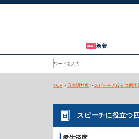
新着
TOP
>
日本語辞典
>
スピーチに役立つ四字
スピーチに役立つ
衆生済度