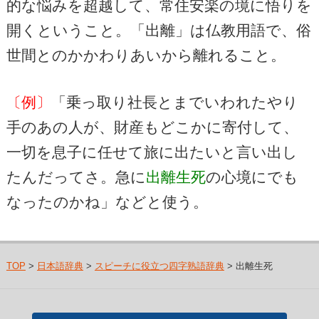
的な悩みを超越して、常住安楽の境に悟りを
開くということ。「出離」は仏教用語で、俗
世間とのかかわりあいから離れること。
〔例〕
「乗っ取り社長とまでいわれたやり
手のあの人が、財産もどこかに寄付して、
一切を息子に任せて旅に出たいと言い出し
たんだってさ。急に
出離生死
の心境にでも
なったのかね」などと使う。
TOP
>
日本語辞典
>
スピーチに役立つ四字熟語辞典
> 出離生死