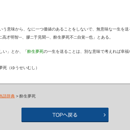
いう意味から、なに一つ価値のあることをしないで、無意味な一生を送
高才明智
、膠
于見聞
、酔生夢死不
自覚
也」とある。
二
一
二
一
二
一
しい」とか、「
酔生夢死
の一生を送ることは、別な意味で考えれば幸福
夢死（ゆうせいむし）
熟語辞典
> 酔生夢死