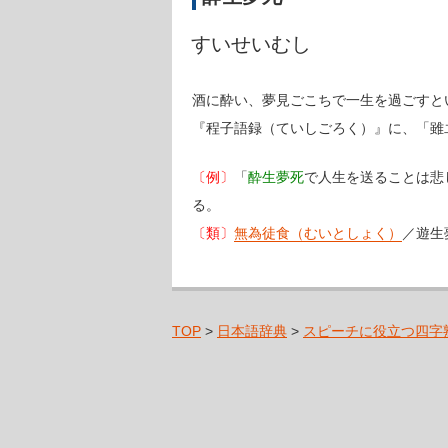
すいせいむし
酒に酔い、夢見ごこちで一生を過ごすと
『程子語録（ていしごろく）』に、「雖
〔例〕
「
酔生夢死
で人生を送ることは悲
る。
〔類〕
無為徒食（むいとしょく）
／遊生
TOP
>
日本語辞典
>
スピーチに役立つ四字