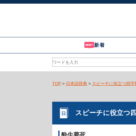
新着
TOP
>
日本語辞典
>
スピーチに役立つ四字
スピーチに役立つ
酔生夢死