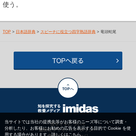
使う。
TOP
>
日本語辞典
>
スピーチに役立つ四字熟語辞典
> 竜頭蛇尾
TOPへ
当サイトでは当社の提携先等がお客様のニーズ等について調査・
当サイトについて
分析したり、お客様にお勧めの広告を表示する目的で Cookie を使
集英社プライバシーポリシー
用する場合があります。詳しくは
こちら
集英社ホームページ