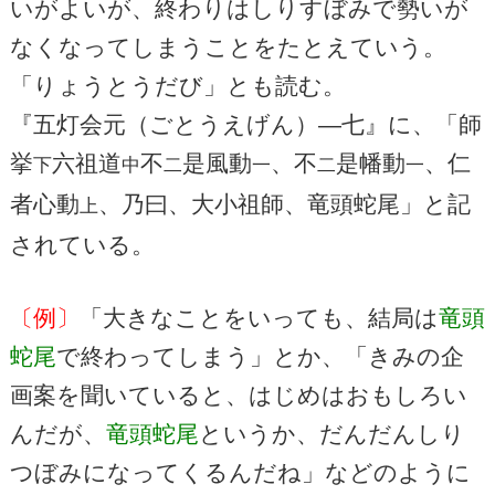
いがよいが、終わりはしりすぼみで勢いが
なくなってしまうことをたとえていう。
「りょうとうだび」とも読む。
『五灯会元（ごとうえげん）―七』に、「師
挙
六祖道
不
是風動
、不
是幡動
、仁
下
中
二
一
二
一
者心動
、乃曰、大小祖師、竜頭蛇尾」と記
上
されている。
〔例〕
「大きなことをいっても、結局は
竜頭
蛇尾
で終わってしまう」とか、「きみの企
画案を聞いていると、はじめはおもしろい
んだが、
竜頭蛇尾
というか、だんだんしり
つぼみになってくるんだね」などのように