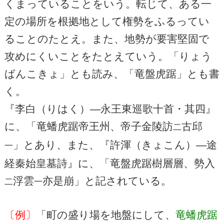
くまっていることをいう。転じて、ある一
定の場所を根拠地として権勢をふるってい
ることのたとえ。また、地勢が要害堅固で
攻めにくいことをたとえていう。「りょう
ばんこきょ」とも読み、「竜盤虎踞」とも書
く。
『李白（りはく）―永王東巡歌十首・其四』
に、「竜蟠虎踞帝王州、帝子金陵訪
古邱
二
」とあり、また、『許渾（きょこん）―途
一
経秦始皇墓詩』に、「竜盤虎踞樹層層、勢入
浮雲
亦是崩」と記されている。
二
一
〔例〕
「町の盛り場を地盤にして、
竜蟠虎踞