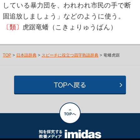
している暴力団を、われわれ市民の手で断
固追放しましょう」などのように使う。
〔類〕
虎踞竜蟠（こきょりゅうばん）
TOP
>
日本語辞典
>
スピーチに役立つ四字熟語辞典
> 竜蟠虎踞
TOPへ