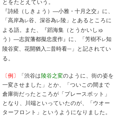
とをたとえていう。
『詩経（しきょう）―小雅・十月之交』に、
「高岸為
谷、深谷為
陵」とあるところに
レ
レ
よる語。また、『蹈海集（とうかいしゅ
う）―志賀藩都擬忠度作』に、「芳樹不
知
レ
陵谷変、花開猶入
昔時看
」と記されてい
二
一
る。
〔例〕
「渋谷は
陵谷之変
のように、街の姿を
一変させました」とか、「ついこの間まで
倉庫街だったところが「プレースポット」
となり、川端といっていたのが、「ウオー
ターフロント」というようになりました。