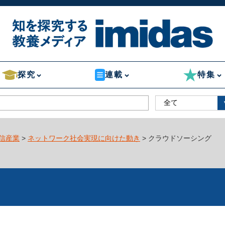
探究
連載
特集
信産業
>
ネットワーク社会実現に向けた動き
> クラウドソーシング