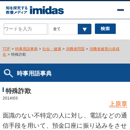
TOP
>
時事用語事典
>
社会・健康
>
消費者問題
>
消費者被害の多様
化
> 特殊詐欺
時事用語事典
特殊詐欺
2014/03
上原章
面識のない不特定の人に対し、電話などの通
信手段を用いて、預金口座に振り込みをさせ