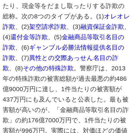
たり、現金等をだまし取ったりする詐欺の
総称。次の8つのタイプがある。(1)
オレオレ
詐欺
、(2)
架空請求詐欺
、(3)
融資保証金詐欺
、
(4)
還付金等詐欺
、(5)
金融商品等取引名目の
詐欺
、(6)
ギャンブル必勝法情報提供名目の
詐欺
、(7)
異性との交際あっせん名目の詐
欺
、(8)
その他の特殊詐欺
。警察庁は、2013
年の特殊詐欺の被害総額が過去最悪の約486
億9000万円に達し、1件当たりの被害額が
437万円にも及んでいると公表した。最も被
害額が高いのが、「金融商品等取引名目の詐
欺」の約176億7000万円で、1件当たりの被
害額が996万円。実際には、対価ほどの価値