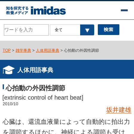
TOP
>
雑学事典
>
人体用語事典
> 心拍動の外因性調節
人体用語事典
心拍動の外因性調節
[extrinsic control of heart beat]
2010/10
坂井建雄
心臓は、還流血液量によって自動的に拍出力
を調節するほかに、神経による調節も受け