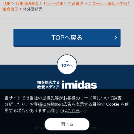
TOP
>
時事用語事典
>
社会・健康
>
生命倫理
>
クローン・遺伝・生殖と
生命倫理
> 体外受精児
TOPへ
当サイトでは当社の提携先等がお客様のニーズ等について調査・
当サイトについて
分析したり、お客様にお勧めの広告を表示する目的で Cookie を使
集英社プライバシーポリシー
用する場合があります。詳しくは
こちら
集英社ホームページ
閉じる
©SHUEISHA Inc. All rights reserved.