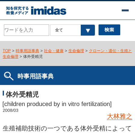
TOP
>
時事用語事典
>
社会・健康
>
生命倫理
>
クローン・遺伝・生殖と
生命倫理
> 体外受精児
時事用語事典
体外受精児
[children produced by in vitro fertilization]
2008/03
大林雅之
生殖補助技術の一つである体外受精によって