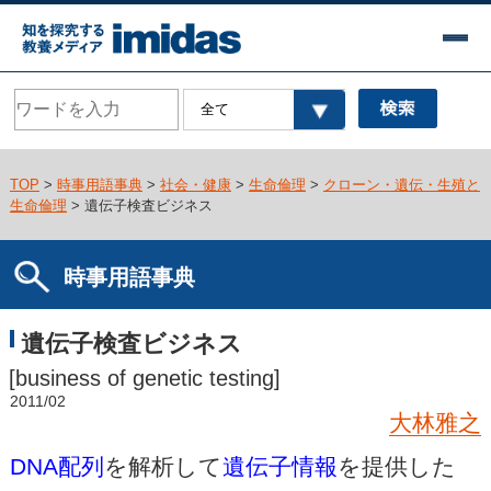
TOP
>
時事用語事典
>
社会・健康
>
生命倫理
>
クローン・遺伝・生殖と
生命倫理
> 遺伝子検査ビジネス
時事用語事典
遺伝子検査ビジネス
[business of genetic testing]
2011/02
大林雅之
DNA配列
を解析して
遺伝子情報
を提供した