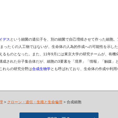
イデス
という細菌の遺伝子を、別の細菌で自己増殖させて作った細胞。
た。まったくの人工物ではないが、生命体の人為的作成への可能性を示し
えるものとなった。また、11年9月には東京大学の研究チームが、有機
構成された分子集合体だが、細胞の3要素を「境界」「情報」「触媒」
これらの研究分野は
合成生物学
とも呼ばれており、生命体の作成や利用
理
>
クローン・遺伝・生殖と生命倫理
> 合成細胞