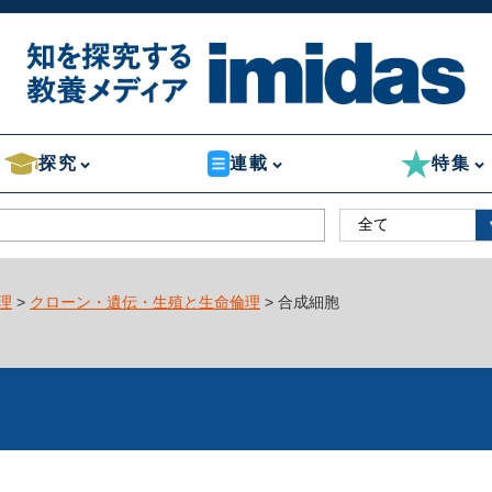
探究
連載
特集
理
>
クローン・遺伝・生殖と生命倫理
> 合成細胞