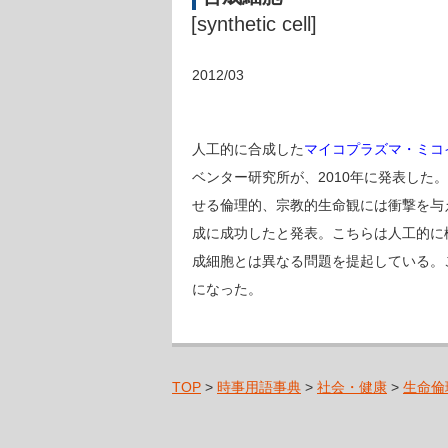
[synthetic cell]
2012/03
人工的に合成した
マイコプラズマ・ミコ
ベンター研究所が、2010年に発表し
せる倫理的、宗教的生命観には衝撃を与
成に成功したと発表。こちらは人工的に
成細胞とは異なる問題を提起している。
になった。
TOP
>
時事用語事典
>
社会・健康
>
生命倫