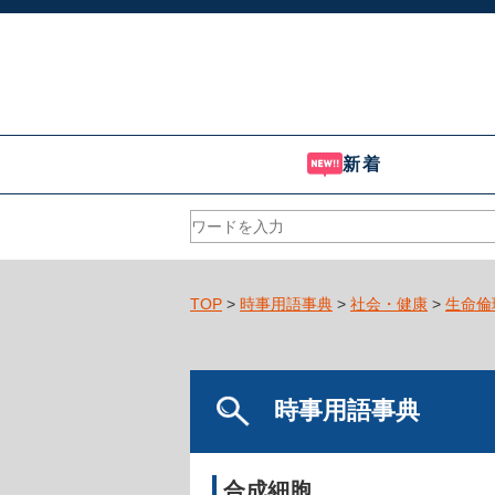
新着
TOP
>
時事用語事典
>
社会・健康
>
生命倫
時事用語事典
合成細胞