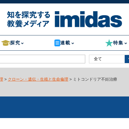
探究
連載
特集
理
>
クローン・遺伝・生殖と生命倫理
> ミトコンドリア不妊治療