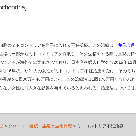
tochondria]
細胞のミトコンドリアを卵子に入れる不妊治療。この治療は「
卵子若返
組織の一部からミトコンドリアを採取し、体外受精をする際に父親の精
れているが海外では実施されており、日本産科婦人科学会も2015年12
クは16年頃より21人の女性がミトコンドリア不妊治療を受け、そのうち
受精の1回30万～40万円に比べ、この治療法は1回170万円ともいわ
らない女性には大きな影響を与えていると思われる。治療法については
理
>
クローン・遺伝・生殖と生命倫理
> ミトコンドリア不妊治療