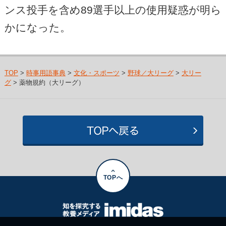
ンス投手を含め89選手以上の使用疑惑が明ら
かになった。
TOP
>
時事用語事典
>
文化・スポーツ
>
野球／大リーグ
>
大リー
グ
> 薬物規約（大リーグ）
TOPへ