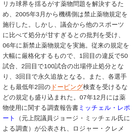
リカ球界を揺るがす薬物問題を解決するた
め、2005年3月から機構側は禁止薬物規定を
施行した。しかし、議会から他のスポーツ
に比べて処分が甘すぎるとの批判を受け、
06年に新禁止薬物規定を実施。従来の規定を
大幅に厳格化するもので、1回目の違反で50
試合、2回目で100試合の出場停止処分とな
り、3回目で永久追放となる。また、各選手
とも最低年2回の
ドーピング
検査を受けるな
どの規定も盛り込まれた。07年12月には薬
物使用に関する調査報告書
ミッチェル・レポ
ート
（元上院議員ジョージ・ミッチェル氏に
よる調査）が公表され、ロジャー・クレメ