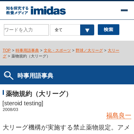
TOP
>
時事用語事典
>
文化・スポーツ
>
野球／大リーグ
>
大リー
グ
> 薬物規約（大リーグ）
時事用語事典
薬物規約（大リーグ）
[steroid testing]
2008/03
福島良一
大リーグ機構が実施する禁止薬物規定。アメ