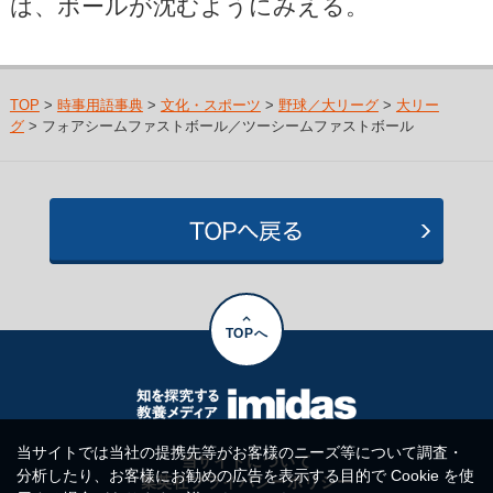
は、ボールが沈むようにみえる。
TOP
>
時事用語事典
>
文化・スポーツ
>
野球／大リーグ
>
大リー
グ
> フォアシームファストボール／ツーシームファストボール
TOPへ
当サイトでは当社の提携先等がお客様のニーズ等について調査・
当サイトについて
分析したり、お客様にお勧めの広告を表示する目的で Cookie を使
集英社プライバシーポリシー