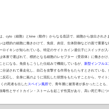
は、cyto（細胞）とkine（動作）からなる造語で、細胞から放出され
ンは標的の細胞に働きかけて、免疫、炎症、生体防御などの面で重要な
ーロイキンが知られている。特定のサイトカイン遺伝子にスイッチが入
は体液で運ばれて、標的となる細胞のレセプター（受容体）に働きかけ
ことになる。免疫もこうした仕組みで機能しているが、
新型インフルエ
に分泌されて暴走化し、自己を攻撃する作用をもたらすとされている。
に反応し、全身に嵐のように混乱した状態をもたらすことから、サイト
多くの死者を出した
スペイン風邪
で、青年層に被害者が多かったことも
強毒性とサイトカイン・ストームを起こす性質があり、高い死亡率につ