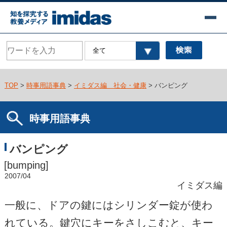
TOP
>
時事用語事典
>
イミダス編 社会・健康
> バンピング
時事用語事典
バンピング
[bumping]
2007/04
イミダス編
一般に、ドアの鍵にはシリンダー錠が使わ
れている。鍵穴にキーをさしこむと、キー