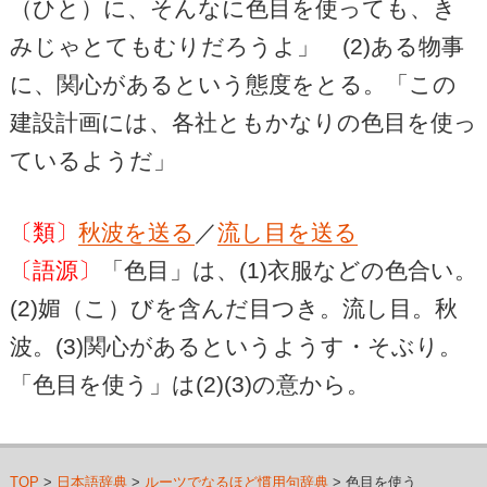
（ひと）に、そんなに色目を使っても、き
みじゃとてもむりだろうよ」 (2)ある物事
に、関心があるという態度をとる。「この
建設計画には、各社ともかなりの色目を使っ
ているようだ」
〔類〕
秋波を送る
／
流し目を送る
〔語源〕
「色目」は、(1)衣服などの色合い。
(2)媚（こ）びを含んだ目つき。流し目。秋
波。(3)関心があるというようす・そぶり。
「色目を使う」は(2)(3)の意から。
TOP
>
日本語辞典
>
ルーツでなるほど慣用句辞典
> 色目を使う