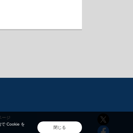
ページ
ookie を
閉じる