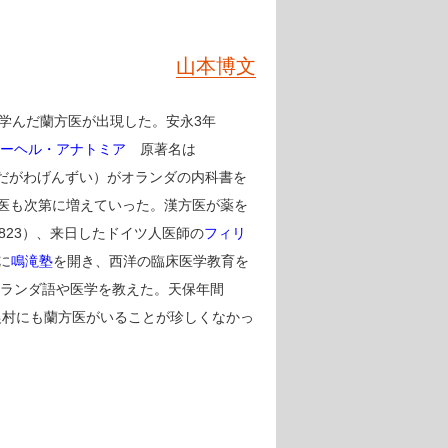
山本博文
学んだ蘭方医が出現した。安永3年
ーヘル・アナトミア
原著名は
だがわげんずい）がオランダの内科書を
医も次第に増えていった。漢方医が薬を
823）、来日したドイツ人医師の
フィリ
）に
鳴滝塾
を開き、西洋の臨床医学教育を
オランダ語や医学を教えた。天保年間
農村にも蘭方医がいることが珍しくなかっ