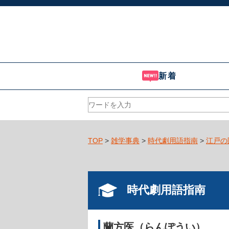
新着
TOP
>
雑学事典
>
時代劇用語指南
>
江戸の
時代劇用語指南
蘭方医（らんぽうい）