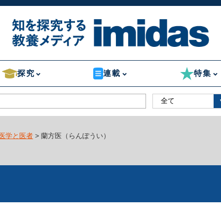
探究
連載
特集
医学と医者
> 蘭方医（らんぽうい）