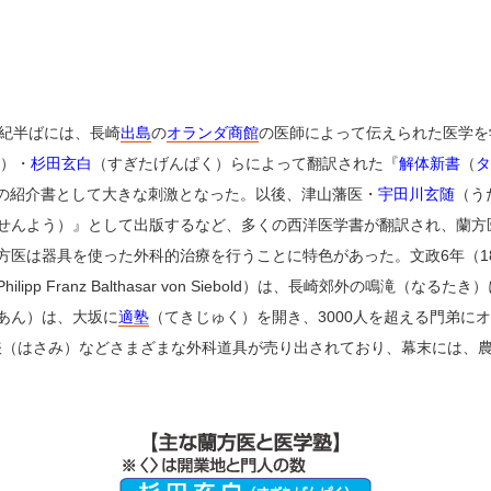
世紀半ばには、長崎
出島
の
オランダ商館
の医師によって伝えられた医学を
）・
杉田玄白
（すぎたげんぱく）らによって翻訳された『
解体新書
（
タ
は、西洋医学の紹介書として大きな刺激となった。以後、津山藩医・
宇田川玄随
（う
せんよう）』として出版するなど、多くの西洋医学書が翻訳され、蘭方
方医は器具を使った外科的治療を行うことに特色があった。文政6年（1
hilipp Franz Balthasar von Siebold）は、長崎郊外の鳴滝（なるたき
あん）は、大坂に
適塾
（てきじゅく）を開き、3000人を超える門弟に
トや鋏（はさみ）などさまざまな外科道具が売り出されており、幕末には、