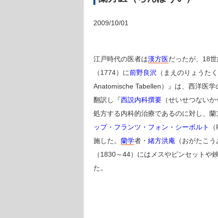
2009/10/01
江戸時代の医者は
漢方医
だったが、18
（1774）に
前野良沢
（まえのりょうたく
Anatomische Tabellen）』
翻訳し『
西説内科撰要
（せいせつないか
処方する内科的治療であるのに対し、蘭
ップ・フランツ・フォン・シーボルト
（P
施した。
蘭学
者・
緒方洪庵
（おがたこう
（1830～44）にはメスやピンセッ
た。