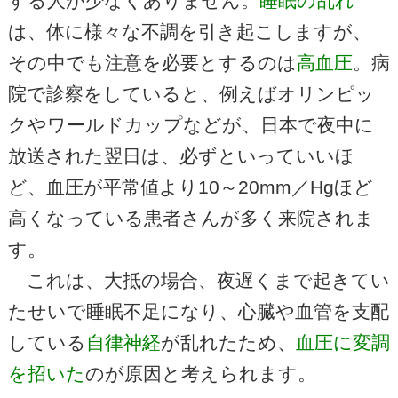
する人が少なくありません。
睡眠の乱れ
は、体に様々な不調を引き起こしますが、
その中でも注意を必要とするのは
高血圧
。病
院で診察をしていると、例えばオリンピッ
クやワールドカップなどが、日本で夜中に
放送された翌日は、必ずといっていいほ
ど、血圧が平常値より10～20mm／Hgほど
高くなっている患者さんが多く来院されま
す。
これは、大抵の場合、夜遅くまで起きてい
たせいで睡眠不足になり、心臓や血管を支配
している
自律神経
が乱れたため、
血圧に変調
を招いた
のが原因と考えられます。