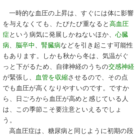
一時的な血圧の上昇は、すぐには体に影響
を与えなくても、たびたび重なると
高血圧
症
という病気に発展しかねないほか、
心臓
病
、
脳卒中
、
腎臓病
などを引き起こす可能性
もあります。しかも秋から冬は、気温がぐ
っと下がるため、自律神経のうちの
交感神経
が緊張し、
血管を収縮
させるので、その点
でも血圧が高くなりやすいのです。ですか
ら、日ごろから血圧が高めと感じている人
は、この季節こそ要注意といえるでしょ
う。
高血圧症は、糖尿病と同じように初期の段