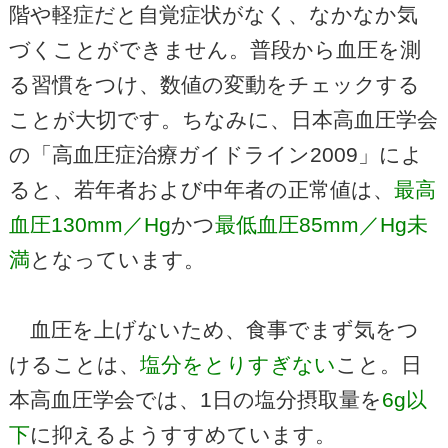
階や軽症だと自覚症状がなく、なかなか気
づくことができません。普段から血圧を測
る習慣をつけ、数値の変動をチェックする
ことが大切です。ちなみに、日本高血圧学会
の「高血圧症治療ガイドライン2009」によ
ると、若年者および中年者の正常値は、
最高
血圧130mm／Hg
かつ
最低血圧85mm／Hg未
満
となっています。
血圧を上げないため、食事でまず気をつ
けることは、
塩分をとりすぎない
こと。日
本高血圧学会では、1日の塩分摂取量を
6g以
下
に抑えるようすすめています。