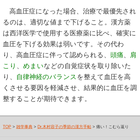
高血圧症になった場合、治療で最優先され
るのは、適切な値まで下げること。漢方薬
は西洋医学で使用する医療薬に比べ、確実に
血圧を下げる効果は弱いです。その代わ
り、高血圧症に伴って認められる、
頭痛
、
肩
こり
、
めまい
などの自覚症状を取り除いた
り、
自律神経のバランス
を整えて血圧を高
くさせる要因を軽減させ、結果的に血圧を調
整することが期待できます。
TOP
>
雑学事典
>
Dr.木村容子の季節の漢方手帖
> 痛い！こむら返り