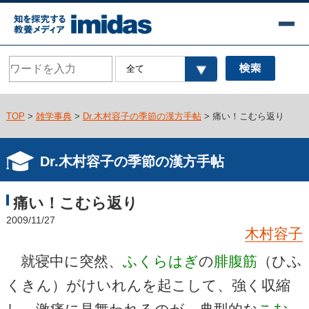
TOP
>
雑学事典
>
Dr.木村容子の季節の漢方手帖
> 痛い！こむら返り
Dr.木村容子の季節の漢方手帖
痛い！こむら返り
2009/11/27
木村容子
就寝中に突然、
ふくらはぎ
の
腓腹筋
（ひふ
くきん）がけいれんを起こして、強く収縮