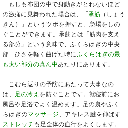
もしも布団の中で身動きがとれないほど
の激痛に見舞われた場合は、「
承筋
（しょう
きん）」というツボを押すと、急場をしの
ぐことができます。承筋とは「筋肉を支え
る部分」という意味で、ふくらはぎの中央
部、ひざを軽く曲げた時に
ふくらはぎの最
も太い部分の真ん中
あたりにあります。
こむら返りの予防にあたって大事なの
は、
足の冷え
を防ぐことです。就寝前にお
風呂や足浴でよく温めます。足の裏やふく
らはぎの
マッサージ
、アキレス腱を伸ばす
ストレッチ
も足全体の血行をよくします。