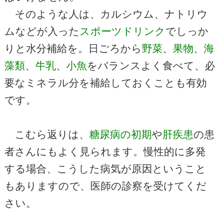
そのような人は、カルシウム、ナトリウ
ムなどが入った
スポーツドリンク
でしっか
りと水分補給を。日ごろから
野菜
、
果物
、
海
藻類
、
牛乳
、
小魚
をバランスよく食べて、必
要なミネラル分を補給しておくことも有効
です。
こむら返りは、
糖尿病の初期
や
肝疾患
の患
者さんにもよく見られます。慢性的に多発
する場合、こうした病気が原因ということ
もありますので、医師の診察を受けてくだ
さい。