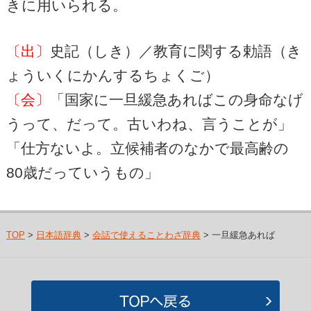
きに用いられる。
〔出〕
史記（しき）／教育に関する勅語（き
ょういくにかんするちょくご）
〔会〕
「国家に一旦緩急あればこの身命なげ
うって、だって。古いわね、言うことが」
「仕方ないよ。立候補者のなかで最高齢の
80歳だっていうもの」
TOP
>
日本語辞典
>
会話で使えることわざ辞典
> 一旦緩急あれば