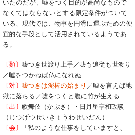
いたのだが、嘘をつく目的が高尚なもので
なくてはならないとする限定条件がついて
いる。現代では、物事を円滑に運ぶための便
宜的な手段として活用されているようであ
る。
〔類〕
嘘つき世渡り上手／嘘も追従も世渡り
／嘘をつかねば仏になれぬ
〔対〕
嘘つきは泥棒の始まり
／嘘を言えば地
獄に落ちる／嘘をつくと腹に竹が生える
〔出〕
歌舞伎（かぶき）・日月星享和政談
（じつげつせいきょうわせいだん）
〔会〕
「私のような仕事をしていますと、