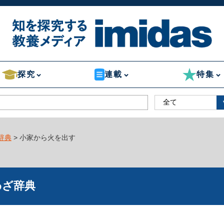
探究
連載
特集
辞典
> 小家から火を出す
わざ辞典