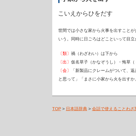
こいえからひをだす
世間では小さな家から火事を出すことが
いう。同時に日ごろはどこといって目立
〔類〕
禍（わざわい）は下から
〔出〕
仮名草子（かなぞうし）・悔草（
〔会〕
「新製品にクレームがついて、返
と思って」「まさに小家から火を出すか
TOP
>
日本語辞典
>
会話で使えることわざ