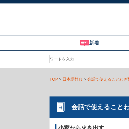
新着
TOP
>
日本語辞典
>
会話で使えることわざ
会話で使えること
小家から火を出す