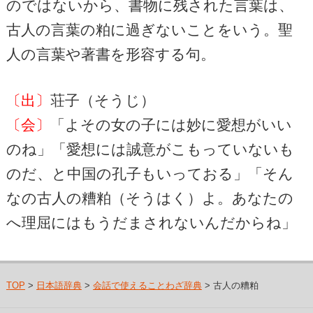
のではないから、書物に残された言葉は、
古人の言葉の粕に過ぎないことをいう。聖
人の言葉や著書を形容する句。
〔出〕
荘子（そうじ）
〔会〕
「よその女の子には妙に愛想がいい
のね」「愛想には誠意がこもっていないも
のだ、と中国の孔子もいっておる」「そん
なの古人の糟粕（そうはく）よ。あなたの
へ理屈にはもうだまされないんだからね」
TOP
>
日本語辞典
>
会話で使えることわざ辞典
> 古人の糟粕