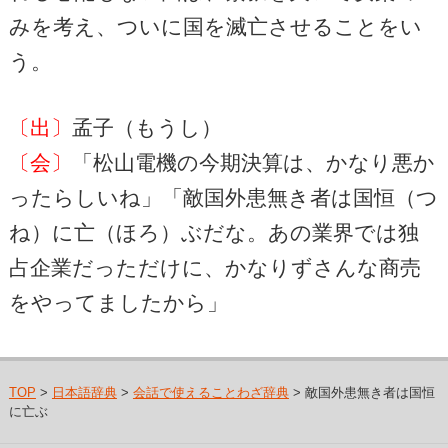
みを考え、ついに国を滅亡させることをい
う。
〔出〕
孟子（もうし）
〔会〕
「松山電機の今期決算は、かなり悪か
ったらしいね」「敵国外患無き者は国恒（つ
ね）に亡（ほろ）ぶだな。あの業界では独
占企業だっただけに、かなりずさんな商売
をやってましたから」
TOP
>
日本語辞典
>
会話で使えることわざ辞典
> 敵国外患無き者は国恒
に亡ぶ