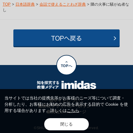
TOP
>
日本語辞典
>
会話で使えることわざ辞典
> 隣の火事に騒がぬ者な
し
TOPへ
当サイトでは当社の提携先等がお客様のニーズ等について調査・
当サイトについて
分析したり、お客様にお勧めの広告を表示する目的で Cookie を使
集英社プライバシーポリシー
用する場合があります。詳しくは
こちら
集英社ホームページ
閉じる
©SHUEISHA Inc. All rights reserved.