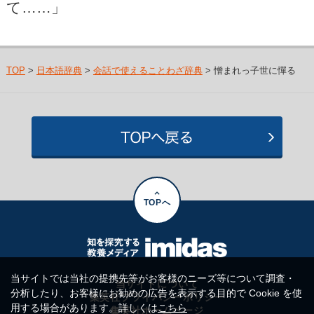
て……」
TOP
>
日本語辞典
>
会話で使えることわざ辞典
> 憎まれっ子世に憚る
TOPへ
当サイトでは当社の提携先等がお客様のニーズ等について調査・
当サイトについて
分析したり、お客様にお勧めの広告を表示する目的で Cookie を使
集英社プライバシーポリシー
用する場合があります。詳しくは
こちら
集英社ホームページ