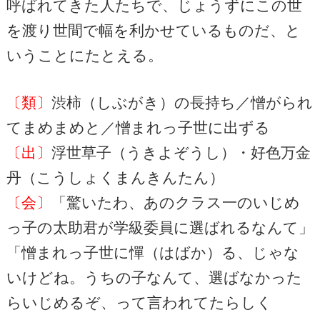
呼ばれてきた人たちで、じょうずにこの世
を渡り世間で幅を利かせているものだ、と
いうことにたとえる。
〔類〕
渋柿（しぶがき）の長持ち／憎がられ
てまめまめと／憎まれっ子世に出ずる
〔出〕
浮世草子（うきよぞうし）・好色万金
丹（こうしょくまんきんたん）
〔会〕
「驚いたわ、あのクラス一のいじめ
っ子の太助君が学級委員に選ばれるなんて」
「憎まれっ子世に憚（はばか）る、じゃな
いけどね。うちの子なんて、選ばなかった
らいじめるぞ、って言われてたらしく