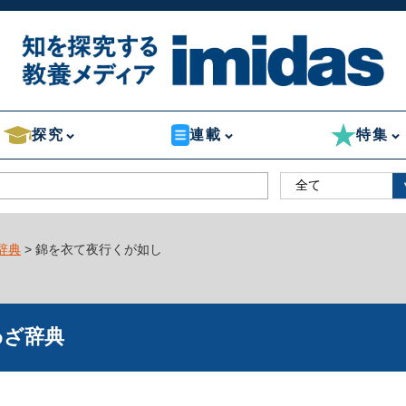
探究
連載
特集
辞典
> 錦を衣て夜行くが如し
わざ辞典