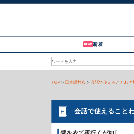
新着
TOP
>
日本語辞典
>
会話で使えることわざ
会話で使えること
錦を衣て夜行くが如し