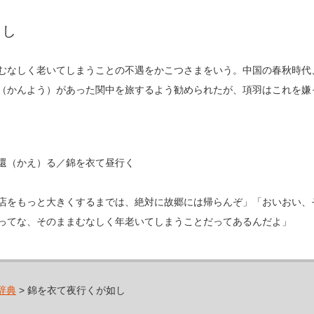
とし
むなしく老いてしまうことの不遇をかこつさまをいう。中国の春秋時代
（かんよう）があった関中を旅するよう勧められたが、項羽はこれを嫌
く
て還（かえ）る／錦を衣て昼行く
店をもっと大きくするまでは、絶対に故郷には帰らんぞ」「おいおい、
ってな、そのままむなしく年老いてしまうことだってあるんだよ」
辞典
> 錦を衣て夜行くが如し