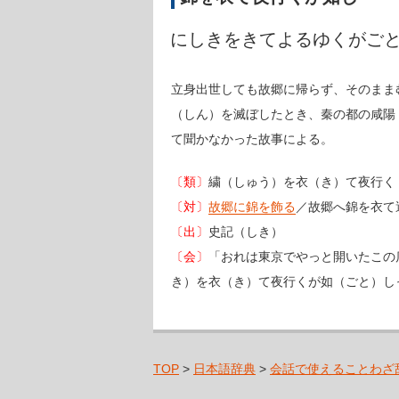
にしきをきてよるゆくがご
立身出世しても故郷に帰らず、そのまま
（しん）を滅ぼしたとき、秦の都の咸陽
て聞かなかった故事による。
〔類〕
繍（しゅう）を衣（き）て夜行
〔対〕
故郷に錦を飾る
／故郷へ錦を衣
〔出〕
史記（しき）
〔会〕
「おれは東京でやっと開いたこの
き）を衣（き）て夜行くが如（ごと）し
TOP
>
日本語辞典
>
会話で使えることわざ