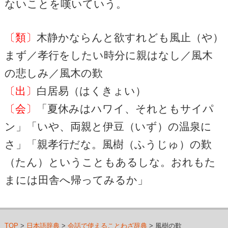
ないことを嘆いていう。
〔類〕
木静かならんと欲すれども風止（や）
まず／孝行をしたい時分に親はなし／風木
の悲しみ／風木の歎
〔出〕
白居易（はくきょい）
〔会〕
「夏休みはハワイ、それともサイパ
ン」「いや、両親と伊豆（いず）の温泉に
さ」「親孝行だな。風樹（ふうじゅ）の歎
（たん）ということもあるしな。おれもた
まには田舎へ帰ってみるか」
TOP
>
日本語辞典
>
会話で使えることわざ辞典
> 風樹の歎