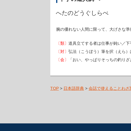
へたのどうぐしらべ
腕の優れない人間に限って、大げさな準
〔類〕
道具立てする者は仕事が鈍い／下
〔対〕
弘法（こうぼう）筆を択（えら）
〔会〕
「おい、やっぱりそっちの釣りざ
TOP
>
日本語辞典
>
会話で使えることわざ