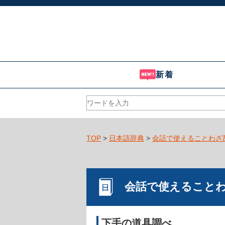
新着
TOP
>
日本語辞典
>
会話で使えることわざ
会話で使えること
下手の道具調べ