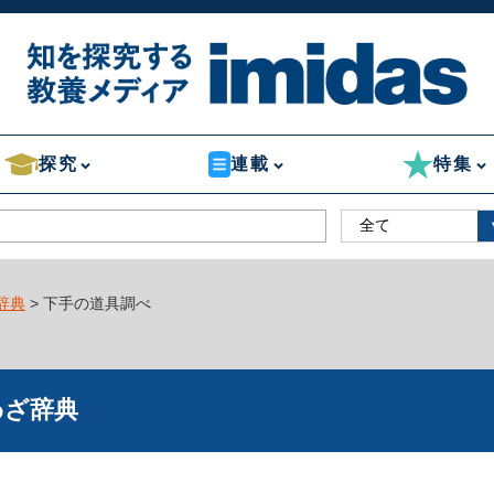
探究
連載
特集
辞典
> 下手の道具調べ
わざ辞典