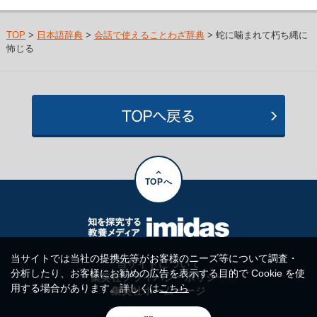
TOP
>
日本語辞典
>
会話で使えることわざ辞典
> 蛇に噛まれて朽ち縄に
怖じる
TOPへ
当サイトでは当社の提携先等がお客様のニーズ等について調査・
当サイトについて
分析したり、お客様にお勧めの広告を表示する目的で Cookie を使
集英社プライバシーポリシー
用する場合があります。詳しくは
こちら
集英社ホームページ