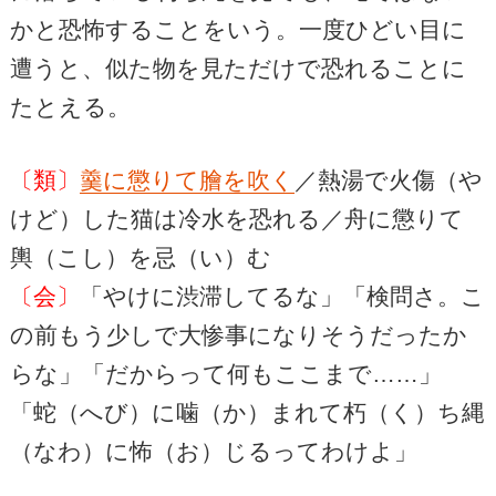
かと恐怖することをいう。一度ひどい目に
遭うと、似た物を見ただけで恐れることに
たとえる。
〔類〕
羹に懲りて膾を吹く
／熱湯で火傷（や
けど）した猫は冷水を恐れる／舟に懲りて
輿（こし）を忌（い）む
〔会〕
「やけに渋滞してるな」「検問さ。こ
の前もう少しで大惨事になりそうだったか
らな」「だからって何もここまで……」
「蛇（へび）に噛（か）まれて朽（く）ち縄
（なわ）に怖（お）じるってわけよ」