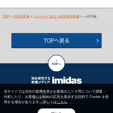
TOP
>
日本語辞典
>
スピーチに役立つ四字熟語辞典
> 一日千秋
TOPへ
当サイトでは当社の提携先等がお客様のニーズ等について調査・
当サイトについて
分析したり、お客様にお勧めの広告を表示する目的で Cookie を使
集英社プライバシーポリシー
用する場合があります。詳しくは
こちら
集英社ホームページ