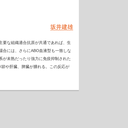
坂井建雄
主要な組織適合抗原が共通であれば、生
場合には、さらにABO血液型も一致しな
系が未熟だったり強力に免疫抑制された
パ節や肝臓、脾臓が腫れる。この反応が