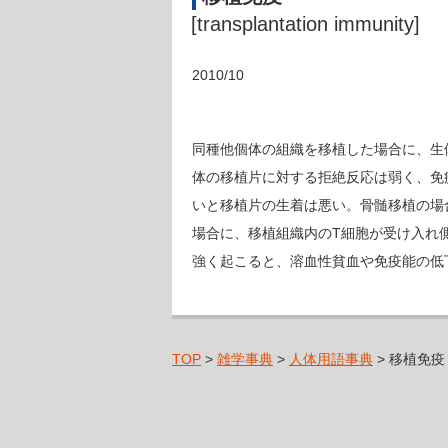
[transplantation immunity]
2010/10
同種他個体の組織を移植した場合に、生
体の移植片に対する拒絶反応は弱く、免
いと移植片の生着は悪い。骨髄移植の場
場合に、移植組織内のT細胞が受け入れ
強く起こると、溶血性貧血や免疫能の低
TOP
>
雑学事典
>
人体用語事典
> 移植免疫