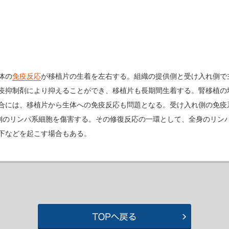
体の
免疫反応
が移植片の生着を左右する。組織の提供側と受け入れ側で
疫抑制剤により抑えることができ、移植片も長期間生着する。腎移植の
合には、移植片から生体への免疫反応も問題となる。受け入れ側の免疫
側のリンパ系細胞を傷害する。その修復反応の一環として、全身のリン
下などを起こす場合もある。