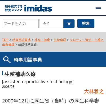
TOP
>
時事用語事典
>
社会・健康
>
生命倫理
>
クローン・遺伝・生殖と
生命倫理
> 生殖補助医療
時事用語事典
生殖補助医療
[assisted reproductive technology]
2008/03
大林雅之
2000年12月に厚生省（当時）の厚生科学審