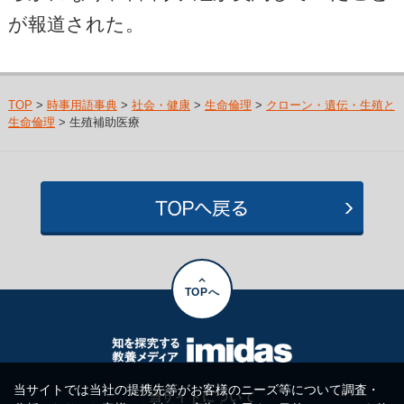
が報道された。
TOP
>
時事用語事典
>
社会・健康
>
生命倫理
>
クローン・遺伝・生殖と
生命倫理
> 生殖補助医療
TOPへ
当サイトでは当社の提携先等がお客様のニーズ等について調査・
当サイトについて