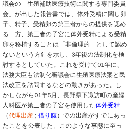
議会の「生殖補助医療技術に関する専門委員
会」が出した報告書では、体外受精に関し卵
子、精子、受精卵の第三者からの提供を認め
る一方、第三者の子宮に体外受精による受精
卵を移植することは「非倫理的」として認め
ないという方針を示し、3年後の法制化を検
討するとしていた。これを受けて01年に、
法務大臣も法制化審議会に生殖医療法案と民
法改正を諮問するなどの動きがあった。し
かしながら01年5月、長野県下諏訪町の産婦
人科医が第三者の子宮を使用した
体外受精
（
代理出産
;
借り腹
）での出産がすでにあっ
たことを公表した。このような事態に至っ