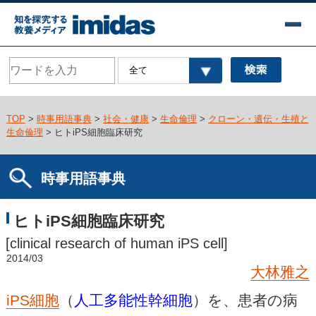
TOP
>
時事用語事典
>
社会・健康
>
生命倫理
>
クローン・遺伝・生殖と
生命倫理
> ヒトiPS細胞臨床研究
時事用語事典
ヒトiPS細胞臨床研究
[clinical research of human iPS cell]
2014/03
大林雅之
iPS細胞
（
人工多能性幹細胞
）を、患者の病