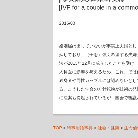
[IVF for a couple in a comm
2016/03
婚姻届は出していないが事実上夫婦とし
姻しており、（子を）強く希望する夫婦
法が2013年12月に成立したことを受
人科医に影響を与えるため、これまでは
独身者や同性カップルには認めないとし
る。こうした学会の方針転換が技術の発
に法案も提起されているが、国会で審議
TOP
>
時事用語事典
>
社会・健康
>
生命倫