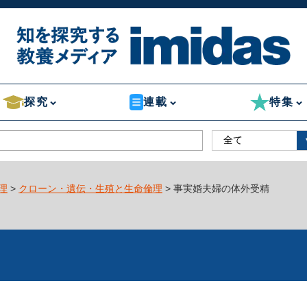
探究
連載
特集
理
>
クローン・遺伝・生殖と生命倫理
> 事実婚夫婦の体外受精