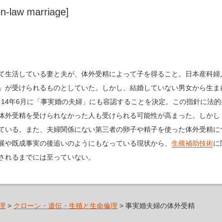
on-law marriage]
て生活している妻と夫が、体外受精によって子を得ること。日本産科婦
」が受けられるものとしていた。しかし、結婚していない男女から生ま
け、14年6月に「事実婚の夫婦」にも容認することを決定。この指針に法
体外受精を受けられなかった人も受けられる可能性が高まった。しかし
ている。また、夫婦関係にない第三者の卵子や精子を使った体外受精に
展や既成事実の後追いのようにもなっている現状から、
生殖補助技術
に
されるまでには至っていない。
理
>
クローン・遺伝・生殖と生命倫理
> 事実婚夫婦の体外受精