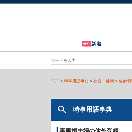
新着
TOP
>
時事用語事典
>
社会・健康
>
生命倫
時事用語事典
事実婚夫婦の体外受精