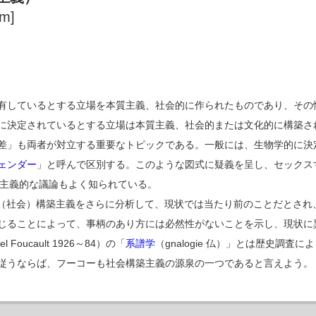
sm]
有しているとする立場を本質主義、社会的に作られたものであり、その
に決定されているとする立場は本質主義、社会的または文化的に構築さ
差」も両者が対立する重要なトピックである。一般には、生物学的に決
ェンダー
」と呼んで区別する。このような図式に疑義を呈し、セックス
6～）の構築主義的な議論もよく知られている。
936～）は、（社会）構築主義をさらに分析して、現状では当たり前のことだと
じることによって、事柄のあり方には必然性がないことを示し、現状に
el Foucault 1926～84）の「
系譜学
（g
n
alogie 仏）」とは歴史調
従うならば、フーコーも社会構築主義の源泉の一つであると言えよう。