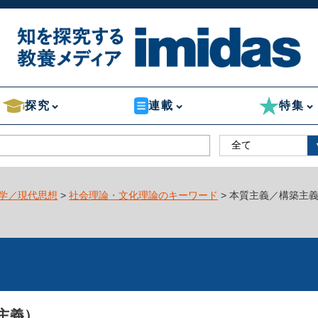
探究
連載
特集
学／現代思想
>
社会理論・文化理論のキーワード
> 本質主義／構築主
主義）