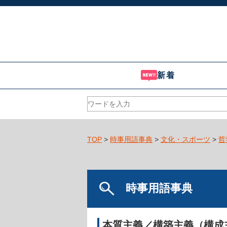
新着
TOP
>
時事用語事典
>
文化・スポーツ
>
哲
時事用語事典
本質主義／構築主義（構成