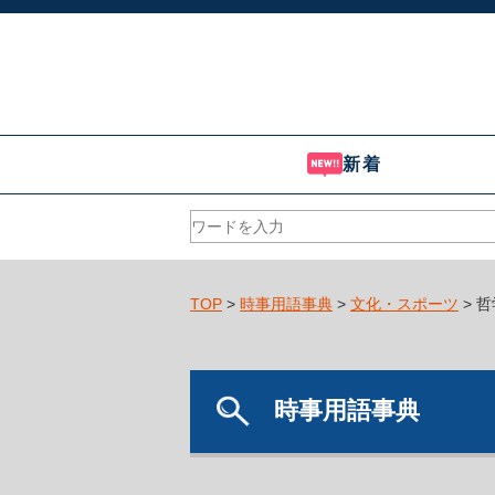
新着
TOP
>
時事用語事典
>
文化・スポーツ
> 
時事用語事典