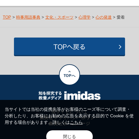
TOP
>
時事用語事典
>
文化・スポーツ
>
心理学
>
心の発達
> 愛着
TOPへ
当サイトでは当社の提携先等がお客様のニーズ等について調査・
当サイトについて
分析したり、お客様にお勧めの広告を表示する目的で Cookie を使
集英社プライバシーポリシー
用する場合があります。詳しくは
こちら
集英社ホームページ
閉じる