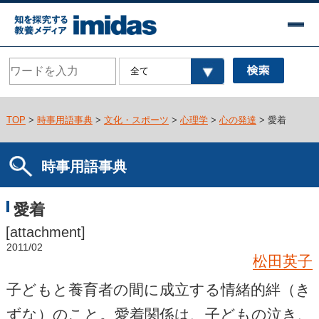
TOP
>
時事用語事典
>
文化・スポーツ
>
心理学
>
心の発達
> 愛着
時事用語事典
愛着
[attachment]
2011/02
松田英子
子どもと養育者の間に成立する情緒的絆（き
ずな）のこと。愛着関係は、子どもの泣き、