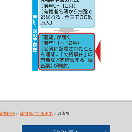
基本用語
>
裁判員になるまで
> 調査票