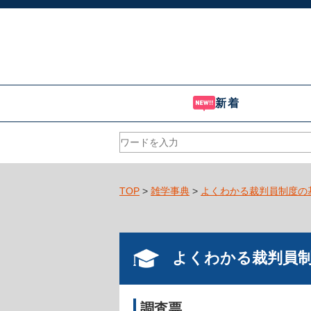
新着
TOP
>
雑学事典
>
よくわかる裁判員制度の
よくわかる裁判員
調査票