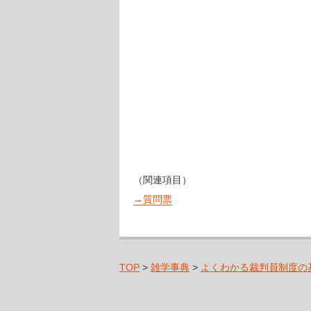
（関連項目）
→質問票
TOP
>
雑学事典
>
よくわかる裁判員制度の