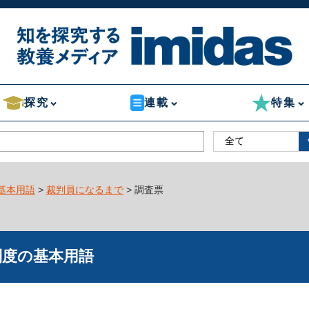
探究
連載
特集
基本用語
>
裁判員になるまで
> 調査票
制度の基本用語