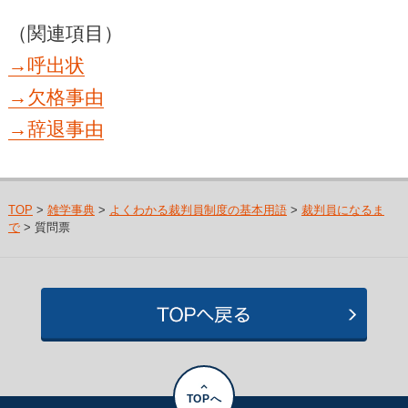
（関連項目）
→呼出状
→欠格事由
→辞退事由
TOP
>
雑学事典
>
よくわかる裁判員制度の基本用語
>
裁判員になるま
で
> 質問票
TOPへ